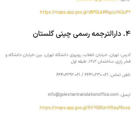
https://maps.app.goo.gl/dN9GLkWNgcutAQu49
4. دارالترجمه رسمی چینی گلستان
آدرس: تهران، خیابان انقلاب، روبروی دانشگاه تهران، بین خیابان دانشگاه و
فخر رازی، ساختمان ۱۲۰۲، طبقه اول
تلفن تماس: ۰۲۱‑۶۶۴۱۰۲۳۰ / ۰۲۱‑۶۶۴۰۶۲۹۲
ایمیل: info@golestantranslationoffice.com
https://maps.app.goo.gl/R89SBKznVR5q6Bos5