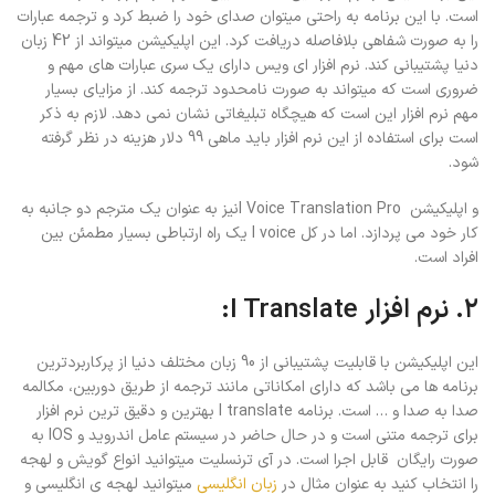
است. با این برنامه به راحتی میتوان صدای خود را ضبط کرد و ترجمه عبارات
را به صورت شفاهی بلافاصله دریافت کرد. این اپلیکیشن میتواند از 42 زبان
دنیا پشتیبانی کند. نرم افزار ای ویس دارای یک سری عبارات های مهم و
ضروری است که میتواند به صورت نامحدود ترجمه کند. از مزایای بسیار
مهم نرم افزار این است که هیچگاه تبلیغاتی نشان نمی دهد. لازم به ذکر
است برای استفاده از این نرم افزار باید ماهی 99 دلار هزینه در نظر گرفته
شود.
و اپلیکیشن I Voice Translation Proنیز به عنوان یک مترجم دو جانبه به
کار خود می پردازد. اما در کل I voice یک راه ارتباطی بسیار مطمئن بین
افراد است.
۲. نرم افزار I Translate:
این اپلیکیشن با قابلیت پشتیبانی از 90 زبان مختلف دنیا از پرکاربردترین
برنامه ها می باشد که دارای امکاناتی مانند ترجمه از طریق دوربین، مکالمه
صدا به صدا و … است. برنامه I translate بهترین و دقیق ترین نرم افزار
برای ترجمه متنی است و در حال حاضر در سیستم عامل اندروید و IOS به
صورت رایگان قابل اجرا است. در آی ترنسلیت میتوانید انواع گویش و لهجه
را انتخاب کنید به عنوان مثال در
زبان انگلیسی
میتوانید لهجه ی انگلیسی و