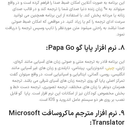
این برنامه به صورت آنلاین امکان ضبط صدا را فراهم کرده است و در واقع
میتواند به 90 زبان زنده دنیا صدای شما را ترجمه کند و در قالب صدای
زنانه یا مردانه پخش کند. با استفاده از این برنامه همچنین می توانید
سرعت ادای ترجمه را کم یا زیاد کنید. در مواقعی که امکان ضبط صوتی
صدا نباشد به راحتی میشود متن موردنظر را تایپ وسپس ترجمه را دریافت
نمود.
۸. نرم افزار پاپا گو Papa Go:
این برنامه قادر به ترجمه متنی و صوتی زبان های آسیایی مانند کره‌ای،
ژاپنی،
چینی
، اندونزیایی، پیتنامی، تایلندی و زبان های غیر آسیایی مانند
انگلیسی، روسی، آلمانی، ایتالیایی و اسپانیایی است. در واقع میتوان گفت
تمرکز اصلی پاپا گو روی ترجمه زبان های آسیای شرقی می باشد. ترجمه
همزمان دونفر با زبان های مختلف، ترجمه تصویری، ترجمه دست خط و
بخش مخصوص کودکان نیز از امکانات این نرم افزار است. پاپا گو قابل
نصب بر روی هر دو سیستم عامل اندروید و IOS است.
۹. نرم افزار مترجم ماکروسافت Microsoft
Translator: