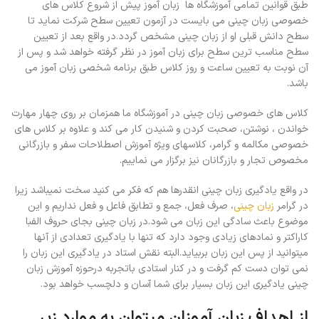
طبق قوانین تمامی آموزشگاه ها زبان آموز پیش از شروع کلاس های
خصوصی زبان چینی می بایست در آزمون تعیین سطح شرکت نماید تا
سطح دانش قبلی او از زبان چینی مشخص گردد.در واقع بعد از تعیین
سطح مناسب ترین سطح برای زبان آموز در نظر گرفته خواهد شد و پس از
آن نوبت به تعیین ساعت و روز کلاس طبق برنامه شخصی زبان آموز می
باشد.
کلاس های خصوصی زبان چینی در آموزشگاه ما همزمان بر روی چهار مهارت
خواندن ، نوشتن، صحبت کردن و شنیدن کار می کند و علاوه بر کلاس های
خصوصی مکالمه و گرامر، کلاسهای ویژه آموزش اصطلاحات سفر و بازرگانی
مخصوص تجار و بازرگانان نیز برگزار می نماییم.
در واقع یادگیری زبان چینی انقدرها هم که فکر می کنید سخت نمیباشد زیرا
در گرامر
زبان چینی
، صرف فعل، جمع و تطابق فاعل و فعل نداریم و این
موضوع باعث سادگی این زبان می شود.در زبان چینی بجای حروف الفبا
کاراکتر و نمادهای زیادی وجود دارد که تنها با یادگیری تعدادی از آنها
میتوانید از پس این زبان بربیاید.البته نقش استاد در یادگیری این زبان را
نمی توان دست کم گرفت و در کنار استادی باتجربه درحوزه آموزش زبان
چینی یادگیری این زبان بسیار برای شما آسان و دلچسب خواهد بود.
از اهداف زبان آموزان میتوان به موارد زیر