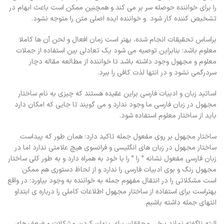
را برای خواننده حوصله سر بر می کند و همچنین ممکن است باعث ابهام در
تشخیص کننده کار شود و خواننده ایده اصلی متن را متوجه نشود.
براساس تحقیقات انجام شده، بهتر است زمان افعال و لحن آن ها کاملا
معلوم باشد؛ بنابراین توصیه می شود یک تعادلی بین استفاده از جملات
معلوم و مجهول وجود داشته باشد تا خواننده از مطالعه مقاله دچار
سردرگمی نشود و در انتها لذت کافی را ببرد.
اساتید زبان و ادبیات فارسی براین عقیده هستند که چیزی به نام ساختار
مجهول در زبان فارسی ما وجود ندارد و می گویند تا جایی که امکان دارد
باید از ساختار معلوم استفاده شود.
ساختار مجهول بر روی مفعول جمله تاکید دارد؛ همان طور که پیداست
ساختار مجهول در زبان های انگلیسی و فرانسوی هیچ علامتی ندارد اما در
زبان فارسی مفعول نشانه ” را ” را با خود به همراه دارد و به طور کلی ساختار
مجهول رنگ و بوی ادبیات فارسی را ندارد و از لحاظ دستوری هم ممکن
است مشکلاتی را در انتقال مفهوم جمله به خواننده به وجود بیاورد؛ در واقع
بهتراست برای استفاده از ساختار مجهول اطلاعات کاملی را درباره ی ابتداو
انتهای جمله داشته باشیم.
البته ناگفته نماند برخی محققان برای پنهان کردن مشکلات و ضعف های